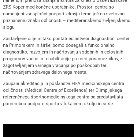
namenom prenosa znanja Inštituta za kineziološke raziskave
ZRS Koper med končne uporabnike. Prostori centra so
namenjeni vsesplošni podpori zdravja temelječ na svetovno
priznanemu znaku odličnosti – mediteranskemu življenjskemu
slogu.
Zastavljene cilje in tako postati edinstveni diagnostični center
na Primorskem in širše, bomo dosegali s funkcionalno
diagnostiko, razvojem in načrtovanju sodobnih in celostnih
programov vadbe in rehabilitacije po meri posameznikov, z
zagotavljanjem varnega vračanja po poškodbah ter
načrtovanjem zdravega delovnega mesta.
Zaupani akreditaciji in poslanstvi FIFA medicinskega centra
odličnosti (Medical Centre of Excellence) ter Olimpijskega
referenčnega športnomedicinskega centra pa predstavljata
pomembno podporo športu v lokalnem okolju in širše.